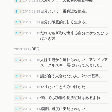
天才イチローの驚異の運動神経。
2013.08.23
B!
2
自分という一番身近な他者。
2013.08.22
B!
1
自分に徹底的に甘く生きる。
2013.08.21
B!
3
だれでも10秒で出来る自分のケツのひっ
2013.08.19
B!
2
ぱたき方
BBQ
2013.08.17
人は主観から逃れられない。アンドレア
2013.08.16
B!
4
ス・グルスキー展に行って来ました。
話が合う人合わない人。2つの基準。
2013.08.15
B!
1
やりたいことのみつけかた。
2013.08.13
B!
2
何にでも功罪や長所短所はあるよね。
2013.08.12
B!
1
感情に過度に支配されない。
2013.08.11
B!
2