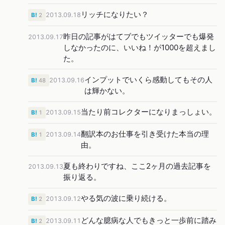
リッチになりたい？
2013.09.18
B!
2
昨日の記事がはてブでもツイッターでも爆発
2013.09.17
しなかったのに、いいね！が1000を超えまし
た。
インプットでいくら感動してもその人
2013.09.16
B!
48
は輝かない。
当たり前コレクターになりまっしょい。
2013.09.15
B!
1
翻訳本のお仕事を引き受けた本当の理
2013.09.14
B!
1
由。
夏も終わりですね、ここ2ヶ月の過去記事を
2013.09.13
振り返る。
やる気の波に乗り続ける。
2013.09.12
B!
2
どんな臆病な人でもきっと一歩前に踏み
2013.09.11
B!
2