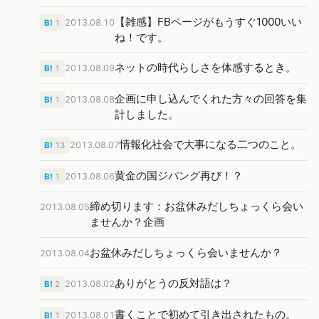
【雑感】FBページがもうすぐ1000いい
2013.08.10
B!
1
ね！です。
ネットの時代らしさを体感するとき。
2013.08.09
B!
1
企画に申し込んでくれた方々の回答を集
2013.08.08
B!
1
計しました。
情報化社会で大事になる二つのこと。
2013.08.07
B!
13
黄金の国ジパング再び！？
2013.08.06
B!
1
締め切ります：お盆休みだしちょっくら会い
2013.08.05
ませんか？企画
お盆休みだしちょっくら会いませんか？
2013.08.04
ありがとうの反対語は？
2013.08.02
B!
2
書くことで初めて引き出されたもの。
2013.08.01
B!
1