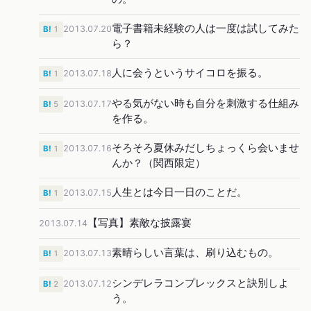
電子書籍未経験の人は一度は試してみた
2013.07.20
B!
1
ら？
人に会うというサイコロを振る。
2013.07.18
B!
1
やる気がない時も自分を刺激する仕組み
2013.07.17
B!
5
を作る。
そろそろ夏休みだしちょっくら会いませ
2013.07.16
B!
1
んか？（関西限定）
人生とは今日一日のことだ。
2013.07.15
B!
1
【写真】素敵な披露宴
2013.07.14
素晴らしい言葉は、刷り込むもの。
2013.07.13
B!
1
シンデレラコンプレックスと訣別しよ
2013.07.12
B!
2
う。