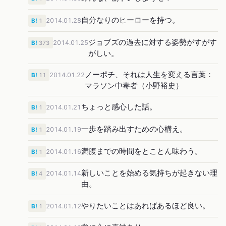
自分なりのヒーローを持つ。
2014.01.28
B!
1
ジョブズの過去に対する姿勢がすがす
2014.01.25
B!
373
がしい。
ノーポチ、それは人生を変える言葉：
2014.01.22
B!
11
マラソン中毒者（小野裕史）
ちょっと感心した話。
2014.01.21
B!
1
一歩を踏み出すための心構え。
2014.01.19
B!
1
満腹までの時間をとことん味わう。
2014.01.16
B!
1
新しいことを始める気持ちが起きない理
2014.01.14
B!
4
由。
やりたいことはあればあるほど良い。
2014.01.12
B!
1