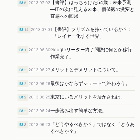
【書評】はっちゃけた54歳：未来予測
2013.07.02
B!
5
―ITの次に見える未来、価値観の激変と
直感への回帰
【書評】プリズムを持っているか？：
2013.07.01
B!
14
「レイヤー化する世界」
Googleリーダー終了間際に何とか移行
2013.06.30
B!
1
作業完了。
メリットとデメリットについて。
2013.06.27
B!
2
最後はかならずシュートで終わろう。
2013.06.26
B!
2
東京にいるメリットを活かさねば。
2013.06.25
B!
2
一歩踏み出す簡単な方法。
2013.06.24
B!
2
「どうやるべきか？」ではなく「どうあ
2013.06.23
B!
3
るべきか？」