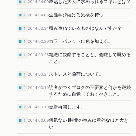
成熟した大人に求められるスキルとは？
2014.04.09
B!
1
生涯学び続ける気概を持つ。
2014.04.06
B!
1
積み重ねているものはなんですか？
2014.03.31
B!
1
カラーパレットに色を加える。
2014.03.29
B!
1
精緻に観察することと、俯瞰して眺める
2014.03.25
B!
1
こと。
ストレスと負荷について。
2014.03.21
B!
1
読者がつくブログの三要素と何かを継続
2014.03.19
B!
2
するために自覚しておくべきこと。
更新再開します。
2014.03.18
B!
1
何気ない1時間の重みは意外なほど大き
2014.03.09
B!
2
い。