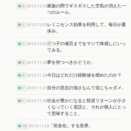
家族の間でギスギスした空気が消えた一
2013.12.05
B!
3
つのルール。
レミニセンス効果を利用して、毎日が夏
2013.12.03
B!
1
休み。
三つ子の魂百までをマジで体感しにいっ
2013.12.02
B!
1
てみる。
夢を持つべきかどうか。
2013.11.30
B!
3
今日はどれだけ経験値を積めたのか？
2013.11.29
B!
3
自分の意志の強さなんて信じちゃダメ。
2013.11.27
B!
1
社会が豊かになると投資リターンが小さ
2013.11.26
B!
1
くなっていく逆説と、それが個人にとっ
て意味すること。
「田舎化」する世界。
2013.11.23
B!
18