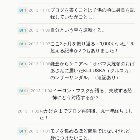
ブログを書くことは子供の頃に身長を記
2013.11.10
B!
1
録していたがごとし。
自分という車を運転する。
2013.11.09
B!
1
ここ2ヶ月を振り返る：1,000いいね！を
2013.11.07
B!
1
超える記事が2つもありました！
鎌倉からケニアへ！オバマ大統領のおば
2013.11.06
B!
1
あさんに届いたKULUSKA（クルスカ）
のレザーサンダル。（追記あり）
イーロン・マスクが語る、失敗する恐
2013.11.04
B!
57
怖にどう対応するか？
おかげさまでブログ再開後、丸一年経ちまし
2013.11.02
た！
モノを集めるほど簡単ではないけれど、
2013.11.01
B!
1
身につけたいこと。