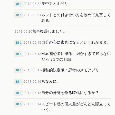
集中力と山登り。
2013.06.22
B!
1
ネットとの付き合い方を改めて見直して
2013.06.21
B!
1
みる。
無事復帰しました。
2013.06.20
自分の心に素直になるというわがまま。
2013.06.19
B!
2
Mac初心者に贈る、細かすぎて知らない
2013.06.18
B!
5
だろう3つのTips
極私的決定版：思考のメモアプリ
2013.06.17
B!
1
ちなみに。
2013.06.16
B!
1
自分の分身を作る時代になるか？
2013.06.15
B!
1
スピード感の個人差がどんどん際立って
2013.06.14
B!
8
いく。