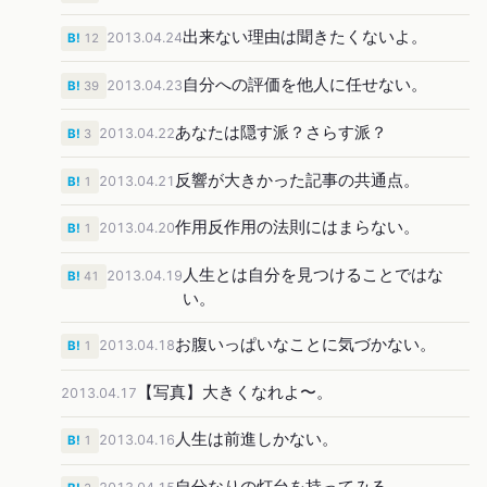
出来ない理由は聞きたくないよ。
2013.04.24
B!
12
自分への評価を他人に任せない。
2013.04.23
B!
39
あなたは隠す派？さらす派？
2013.04.22
B!
3
反響が大きかった記事の共通点。
2013.04.21
B!
1
作用反作用の法則にはまらない。
2013.04.20
B!
1
人生とは自分を見つけることではな
2013.04.19
B!
41
い。
お腹いっぱいなことに気づかない。
2013.04.18
B!
1
【写真】大きくなれよ〜。
2013.04.17
人生は前進しかない。
2013.04.16
B!
1
自分なりの灯台を持ってみる。