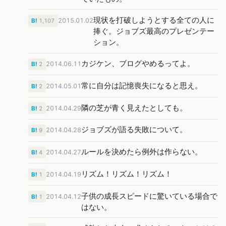
現状を打破しようとする全ての人に
2015.01.02
B!
1,107
捧ぐ。ジョブズ最高のプレゼンテー
ション。
カジケン、ブログやめるってよ。
2014.06.11
B!
2
常に自分は記憶喪失になると思え。
2014.05.01
B!
2
隣の芝が青く見えたとしても。
2014.04.29
B!
2
ジョブズが語る失敗について。
2014.04.28
B!
9
ルールを決めたら例外は作らない。
2014.04.27
B!
4
リズム！リズム！リズム！
2014.04.19
B!
1
子供の成長スピードに驚いている場合で
2014.04.12
B!
1
はない。