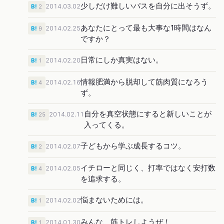
少しだけ難しいパスを自分に出そうず。
2014.03.02
B!
2
あなたにとって最も大事な1時間はなん
2014.02.25
B!
9
ですか？
日常にしか真実はない。
2014.02.20
B!
1
情報肥満から脱却して筋肉質になろう
2014.02.16
B!
4
ず。
自分を真空状態にすると新しいことが
2014.02.11
B!
25
入ってくる。
子どもから学ぶ成長するコツ。
2014.02.07
B!
2
イチローと同じく、打率ではなく安打数
2014.02.05
B!
4
を追求する。
悩まないためには。
2014.02.02
B!
1
みんな、筋トレしようぜ！
2014.01.30
B!
1