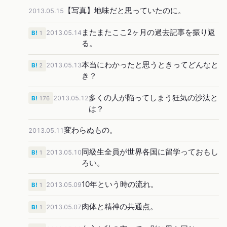
【写真】地味だと思っていたのに。
2013.05.15
またまたここ2ヶ月の過去記事を振り返
2013.05.14
B!
1
る。
本当にわかったと思うときってどんなと
2013.05.13
B!
2
き？
多くの人が陥ってしまう狂気の沙汰と
2013.05.12
B!
176
は？
変わらぬもの。
2013.05.11
同級生全員が世界各国に留学っておもし
2013.05.10
B!
1
ろい。
10年という時の流れ。
2013.05.09
B!
1
肉体と精神の共通点。
2013.05.07
B!
1