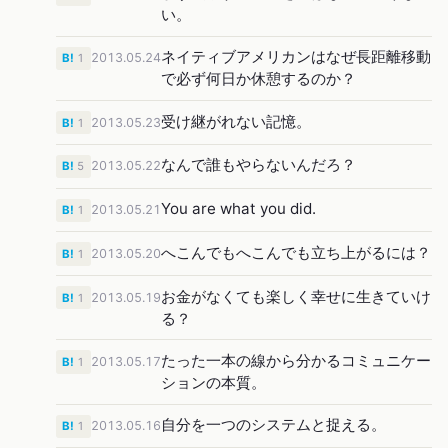
い。
ネイティブアメリカンはなぜ長距離移動
2013.05.24
B!
1
で必ず何日か休憩するのか？
受け継がれない記憶。
2013.05.23
B!
1
なんで誰もやらないんだろ？
2013.05.22
B!
5
You are what you did.
2013.05.21
B!
1
へこんでもへこんでも立ち上がるには？
2013.05.20
B!
1
お金がなくても楽しく幸せに生きていけ
2013.05.19
B!
1
る？
たった一本の線から分かるコミュニケー
2013.05.17
B!
1
ションの本質。
自分を一つのシステムと捉える。
2013.05.16
B!
1