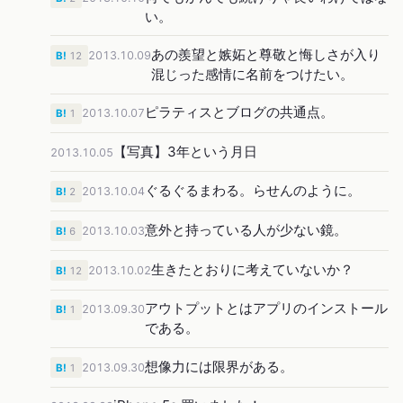
い。
あの羨望と嫉妬と尊敬と悔しさが入り
2013.10.09
B!
12
混じった感情に名前をつけたい。
ピラティスとブログの共通点。
2013.10.07
B!
1
【写真】3年という月日
2013.10.05
ぐるぐるまわる。らせんのように。
2013.10.04
B!
2
意外と持っている人が少ない鏡。
2013.10.03
B!
6
生きたとおりに考えていないか？
2013.10.02
B!
12
アウトプットとはアプリのインストール
2013.09.30
B!
1
である。
想像力には限界がある。
2013.09.30
B!
1