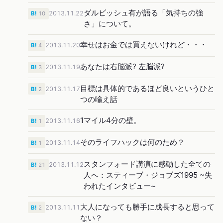
ダルビッシュ有が語る「気持ちの強
2013.11.22
B!
10
さ」について。
幸せはお金では買えないけれど・・・
2013.11.20
B!
4
あなたは右脳派? 左脳派?
2013.11.19
B!
3
目標は具体的であるほど良いというひと
2013.11.17
B!
2
つの喩え話
1マイル4分の壁。
2013.11.16
B!
1
そのライフハックは何のため？
2013.11.14
B!
1
スタンフォード講演に感動した全ての
2013.11.12
B!
21
人へ：スティーブ・ジョブズ1995 ~失
われたインタビュー~
大人になっても勝手に成長すると思って
2013.11.11
B!
2
ない？