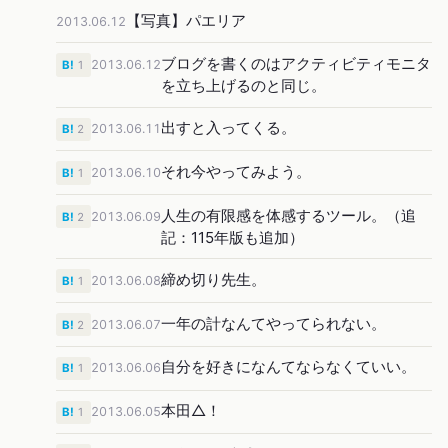
【写真】パエリア
2013.06.12
ブログを書くのはアクティビティモニタ
2013.06.12
B!
1
を立ち上げるのと同じ。
出すと入ってくる。
2013.06.11
B!
2
それ今やってみよう。
2013.06.10
B!
1
人生の有限感を体感するツール。（追
2013.06.09
B!
2
記：115年版も追加）
締め切り先生。
2013.06.08
B!
1
一年の計なんてやってられない。
2013.06.07
B!
2
自分を好きになんてならなくていい。
2013.06.06
B!
1
本田△！
2013.06.05
B!
1