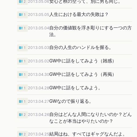
女心と秋の空って、別に男も同じ。
2013.05.06
B!
2
人生における最大の失敗は？
2013.05.05
B!
1
自分の価値観を浮き彫りにする一つの方
2013.05.04
B!
1
法。
自分の人生のハンドルを握る。
2013.05.03
B!
1
GW中に話をしてみよう（雑感）
2013.05.02
B!
1
GW中に話をしてみよう（再掲）
2013.04.30
B!
1
GW中に話をしてみよう。
2013.04.28
B!
1
GWなので振り返る。
2013.04.27
B!
1
自分はどんな人間になりたいのか？どん
2013.04.26
B!
2
なことが本当はやりたいのか？
結局はね、すべてはギャグなんだよ。
2013.04.25
B!
2