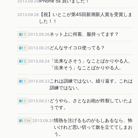
iPhone 5s 買いました！
2013.09.29
【祝】いとこが第45回新潮新人賞を受賞しま
2013.09.28
した！！
ネット上に何着、服持ってます？
2013.09.26
B!
1
どんなサイコロ使ってる？
2013.09.25
B!
1
「出来なさそう」なことばかりやる人。
2013.09.24
B!
2
「出来そう」なことばかりやる人。
これは訓練ではない。繰り返す。これは
2013.09.23
B!
1
訓練ではない。
どうやら、さとなお砲が炸裂していたよ
2013.09.21
B!
1
うです。
情熱を注げるものがもしあるなら、怖
2013.09.20
B!
114
いけれど思い切って旗を立ててしまお
う。