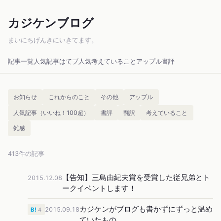
カジケンブログ
まいにちげんきにいきてます。
記事一覧
人気記事
はてブ人気
考えていること
アップル
書評
お知らせ
これからのこと
その他
アップル
人気記事（いいね！100超）
書評
翻訳
考えていること
雑感
413件の記事
【告知】三島由紀夫賞を受賞した従兄弟とト
2015.12.08
ークイベントします！
カジケンがブログも書かずにずっと温め
2015.09.18
B!
4
ていたもの。