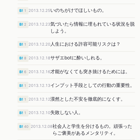
いのちがけでほしいもの。
2013.12.25
B!
1
気づいたら情報に埋もれている状況を脱
2013.12.23
B!
2
しよう。
人生における許容可能リスクは？
2013.12.20
B!
1
サザエbotに酔いしれる。
2013.12.18
B!
8
才能がなくても突き抜けるためには。
2013.12.16
B!
6
インプット手段としての行動の重要性。
2013.12.13
B!
1
漠然とした不安を徹底的になくす。
2013.12.12
B!
1
失敗しない人。
2013.12.10
B!
1
社会人と学生を分けるもの。頑張った
2013.12.08
B!
40
らご褒美があるメンタリティ。