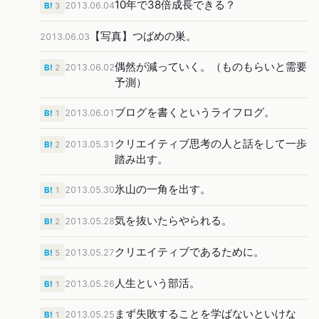
10年で38倍成長できる？
2013.06.04
B!
3
【写真】つばめの巣。
2013.06.03
偶然が減っていく。（ものもらいと需要
2013.06.02
B!
2
予測）
ブログを書くというライフログ。
2013.06.01
B!
1
クリエイティブ思考の人と話をして一歩
2013.05.31
B!
2
踏み出す。
氷山の一角を出す。
2013.05.30
B!
1
気を抜いたらやられる。
2013.05.28
B!
2
クリエイティブであるために。
2013.05.27
B!
5
人生という部活。
2013.05.26
B!
1
まず失敗することを学ばないといけな
2013.05.25
B!
1