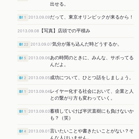
出せる。
だって、東京オリンピックが来るから！
2013.09.09
B!
1
【写真】店頭での平積み
2013.09.08
気分が落ち込んだ時どうするか。
2013.09.07
B!
22
あの時間のときに、みんな、サボってる
2013.09.06
B!
5
んだよ。
成功について、ひとつ話をしましょう。
2013.09.05
B!
2
レイヤー化する社会において、企業と人
2013.09.04
B!
1
との繋がり方も変わっていく。
蓄積していけば半沢直樹にも負けないか
2013.09.03
B!
1
も？（笑）
言いたいことや書きたいことがない？そ
2013.09.01
B!
4
んな人はいません。