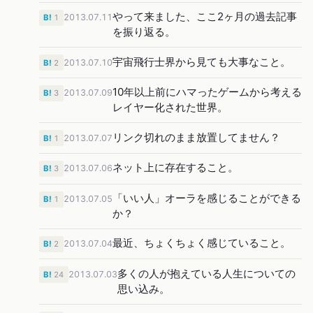
やって来ました、ここ2ヶ月の過去記事
2013.07.11
B!
1
を振り返る。
宇宙飛行士界から見ても大事なこと。
2013.07.10
B!
2
10年以上前にハマったゲームから考える
2013.07.09
B!
3
レイヤー化された世界。
リンク切れのまま放置してません？
2013.07.07
B!
1
ネット上に存在すること。
2013.07.06
B!
3
「いい人」オーラを感じることができる
2013.07.05
B!
1
か？
最近、ちょくちょく感じていること。
2013.07.04
B!
2
多くの人が抱えている人生についての
2013.07.03
B!
24
思い込み。