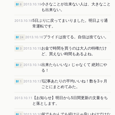
小さなことが出来ない人は、大きなこと
2013.10.19
B!
6
も出来ない。
5日ぶりに戻ってまいりました。明日より通
2013.10.18
常運転です。
プライドは捨てる。自信は捨てない。
2013.10.16
B!
24
お金で時間を買うのは大人の特権だけ
2013.10.15
B!
3
ど、買えない時間もあるよね。
出来たらいいな♪ じゃなくて 絶対にや
2013.10.14
B!
2
る！
1記事あたりの平均いいね！数を3ヶ月
2013.10.13
B!
1
ごとにまとめてみた。
【お知らせ】明日から5日間更新の文量をち
2013.10.11
と落とします。
何でもかんでも続けりゃ良いわけではな
2013.10.10
B!
2