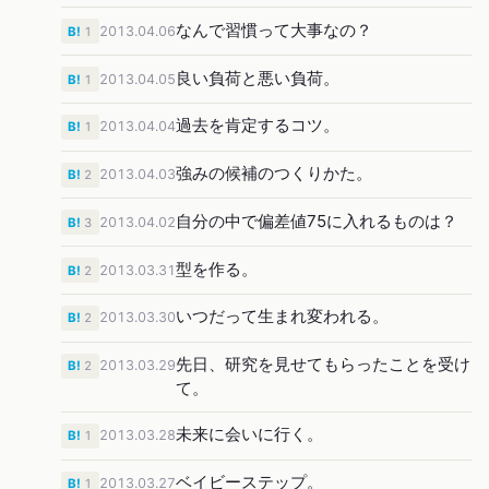
なんで習慣って大事なの？
2013.04.06
B!
1
良い負荷と悪い負荷。
2013.04.05
B!
1
過去を肯定するコツ。
2013.04.04
B!
1
強みの候補のつくりかた。
2013.04.03
B!
2
自分の中で偏差値75に入れるものは？
2013.04.02
B!
3
型を作る。
2013.03.31
B!
2
いつだって生まれ変われる。
2013.03.30
B!
2
先日、研究を見せてもらったことを受け
2013.03.29
B!
2
て。
未来に会いに行く。
2013.03.28
B!
1
ベイビーステップ。
2013.03.27
B!
1