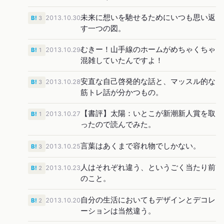
未来に想いを馳せるためにいつも思い返
2013.10.30
B!
3
す一つの図。
むきー！山手線のホームがめちゃくちゃ
2013.10.29
B!
1
混雑していたんですよ！
安直な自己啓発的な話と、マッスル的な
2013.10.28
B!
3
筋トレ話が分かつもの。
【書評】太陽：いとこが新潮新人賞を取
2013.10.27
B!
1
ったので読んでみた。
言葉はあくまで容れ物でしかない。
2013.10.25
B!
3
人はそれぞれ違う、というごく当たり前
2013.10.23
B!
2
のこと。
自分の生活においてもデザインとデコレ
2013.10.20
B!
2
ーションは当然違う。