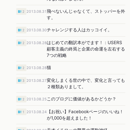
飛べないんじゃなくて、ストッパーを外
2013.08.31
B!
2
す。
チャレンジする人はカッコイイ。
2013.08.30
B!
2
はじめての翻訳本がでます！：USERS
2013.08.28
B!
2
顧客主義の終焉と企業の命運を左右する
7つの戦略
猫
2013.08.28
B!
2
変化しまくる世の中で、変化と言っても
2013.08.27
B!
3
２種類ありまして。
このブログに価値があるかどうか？
2013.08.25
B!
2
【お祝い】Facebookページのいいね！
2013.08.24
B!
1
が1,000を超えました！