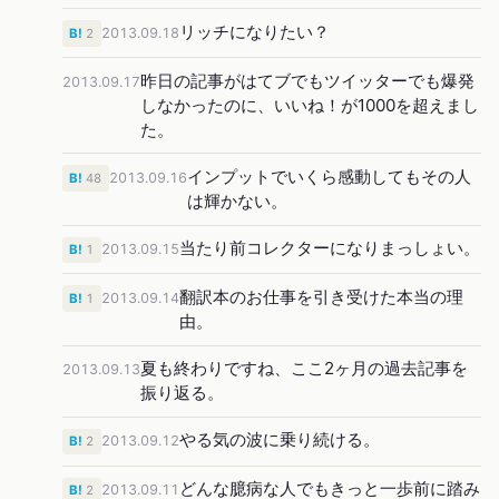
リッチになりたい？
2013.09.18
B!
2
昨日の記事がはてブでもツイッターでも爆発
2013.09.17
しなかったのに、いいね！が1000を超えまし
た。
インプットでいくら感動してもその人
2013.09.16
B!
48
は輝かない。
当たり前コレクターになりまっしょい。
2013.09.15
B!
1
翻訳本のお仕事を引き受けた本当の理
2013.09.14
B!
1
由。
夏も終わりですね、ここ2ヶ月の過去記事を
2013.09.13
振り返る。
やる気の波に乗り続ける。
2013.09.12
B!
2
どんな臆病な人でもきっと一歩前に踏み
2013.09.11
B!
2