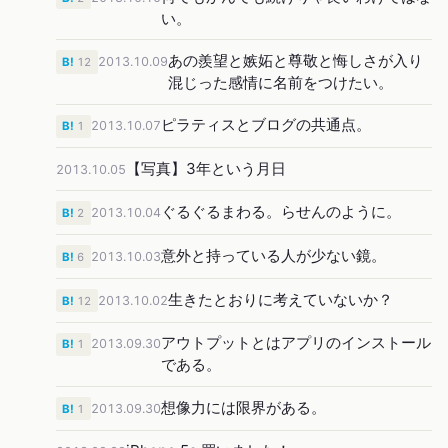
い。
あの羨望と嫉妬と尊敬と悔しさが入り
2013.10.09
B!
12
混じった感情に名前をつけたい。
ピラティスとブログの共通点。
2013.10.07
B!
1
【写真】3年という月日
2013.10.05
ぐるぐるまわる。らせんのように。
2013.10.04
B!
2
意外と持っている人が少ない鏡。
2013.10.03
B!
6
生きたとおりに考えていないか？
2013.10.02
B!
12
アウトプットとはアプリのインストール
2013.09.30
B!
1
である。
想像力には限界がある。
2013.09.30
B!
1