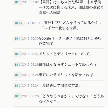
【書評】はっちゃけた54歳：未来予測
2013.07.02
B!
5
―ITの次に見える未来、価値観の激変と
直感への回帰
【書評】プリズムを持っているか？：
2013.07.01
B!
14
「レイヤー化する世界」
Googleリーダー終了間際に何とか移行
2013.06.30
B!
1
作業完了。
メリットとデメリットについて。
2013.06.27
B!
2
最後はかならずシュートで終わろう。
2013.06.26
B!
2
東京にいるメリットを活かさねば。
2013.06.25
B!
2
一歩踏み出す簡単な方法。
2013.06.24
B!
2
「どうやるべきか？」ではなく「どうあ
2013.06.23
B!
3
るべきか？」