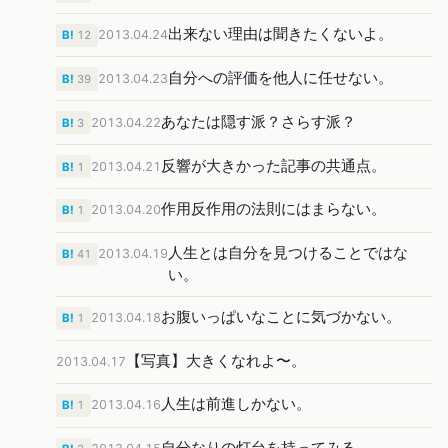
出来ない理由は聞きたくないよ。
2013.04.24
B!
12
自分への評価を他人に任せない。
2013.04.23
B!
39
あなたは隠す派？さらす派？
2013.04.22
B!
3
反響が大きかった記事の共通点。
2013.04.21
B!
1
作用反作用の法則にはまらない。
2013.04.20
B!
1
人生とは自分を見つけることではな
2013.04.19
B!
41
い。
お腹いっぱいなことに気づかない。
2013.04.18
B!
1
【写真】大きくなれよ〜。
2013.04.17
人生は前進しかない。
2013.04.16
B!
1
自分なりの灯台を持ってみる。