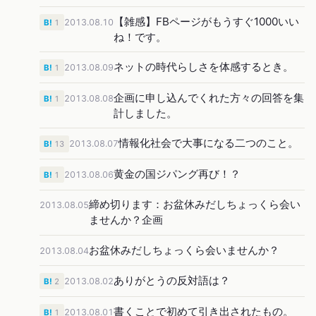
【雑感】FBページがもうすぐ1000いい
2013.08.10
B!
1
ね！です。
ネットの時代らしさを体感するとき。
2013.08.09
B!
1
企画に申し込んでくれた方々の回答を集
2013.08.08
B!
1
計しました。
情報化社会で大事になる二つのこと。
2013.08.07
B!
13
黄金の国ジパング再び！？
2013.08.06
B!
1
締め切ります：お盆休みだしちょっくら会い
2013.08.05
ませんか？企画
お盆休みだしちょっくら会いませんか？
2013.08.04
ありがとうの反対語は？
2013.08.02
B!
2
書くことで初めて引き出されたもの。
2013.08.01
B!
1