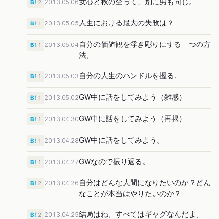
女心と秋の空って、別に男も同じ。
2013.05.06
B!
2
人生における最大の失敗は？
2013.05.05
B!
1
自分の価値観を浮き彫りにする一つの方
2013.05.04
B!
1
法。
自分の人生のハンドルを握る。
2013.05.03
B!
1
GW中に話をしてみよう（雑感）
2013.05.02
B!
1
GW中に話をしてみよう（再掲）
2013.04.30
B!
1
GW中に話をしてみよう。
2013.04.28
B!
1
GWなので振り返る。
2013.04.27
B!
1
自分はどんな人間になりたいのか？どん
2013.04.26
B!
2
なことが本当はやりたいのか？
結局はね、すべてはギャグなんだよ。
2013.04.25
B!
2