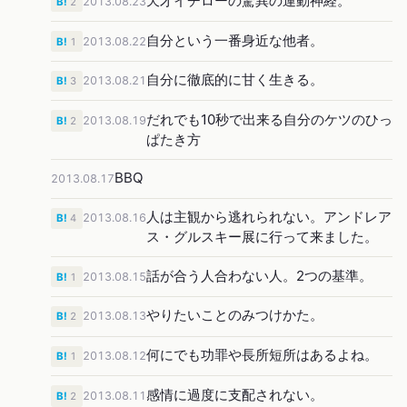
天才イチローの驚異の運動神経。
2013.08.23
B!
2
自分という一番身近な他者。
2013.08.22
B!
1
自分に徹底的に甘く生きる。
2013.08.21
B!
3
だれでも10秒で出来る自分のケツのひっ
2013.08.19
B!
2
ぱたき方
BBQ
2013.08.17
人は主観から逃れられない。アンドレア
2013.08.16
B!
4
ス・グルスキー展に行って来ました。
話が合う人合わない人。2つの基準。
2013.08.15
B!
1
やりたいことのみつけかた。
2013.08.13
B!
2
何にでも功罪や長所短所はあるよね。
2013.08.12
B!
1
感情に過度に支配されない。
2013.08.11
B!
2