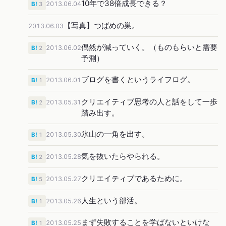
10年で38倍成長できる？
2013.06.04
B!
3
【写真】つばめの巣。
2013.06.03
偶然が減っていく。（ものもらいと需要
2013.06.02
B!
2
予測）
ブログを書くというライフログ。
2013.06.01
B!
1
クリエイティブ思考の人と話をして一歩
2013.05.31
B!
2
踏み出す。
氷山の一角を出す。
2013.05.30
B!
1
気を抜いたらやられる。
2013.05.28
B!
2
クリエイティブであるために。
2013.05.27
B!
5
人生という部活。
2013.05.26
B!
1
まず失敗することを学ばないといけな
2013.05.25
B!
1