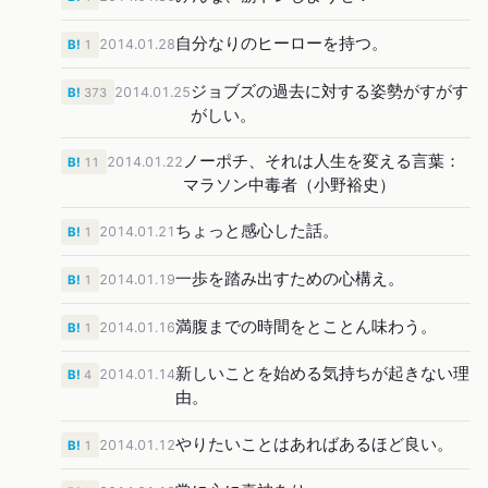
自分なりのヒーローを持つ。
2014.01.28
B!
1
ジョブズの過去に対する姿勢がすがす
2014.01.25
B!
373
がしい。
ノーポチ、それは人生を変える言葉：
2014.01.22
B!
11
マラソン中毒者（小野裕史）
ちょっと感心した話。
2014.01.21
B!
1
一歩を踏み出すための心構え。
2014.01.19
B!
1
満腹までの時間をとことん味わう。
2014.01.16
B!
1
新しいことを始める気持ちが起きない理
2014.01.14
B!
4
由。
やりたいことはあればあるほど良い。
2014.01.12
B!
1