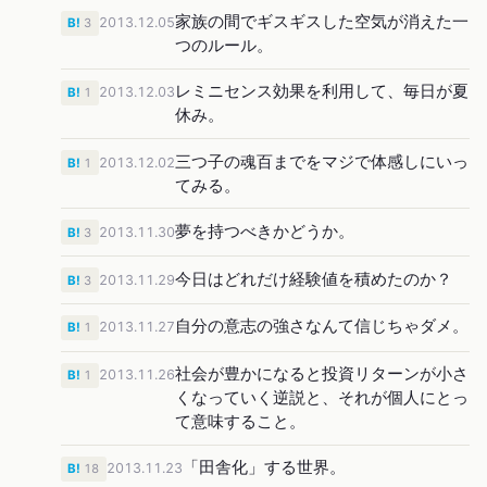
家族の間でギスギスした空気が消えた一
2013.12.05
B!
3
つのルール。
レミニセンス効果を利用して、毎日が夏
2013.12.03
B!
1
休み。
三つ子の魂百までをマジで体感しにいっ
2013.12.02
B!
1
てみる。
夢を持つべきかどうか。
2013.11.30
B!
3
今日はどれだけ経験値を積めたのか？
2013.11.29
B!
3
自分の意志の強さなんて信じちゃダメ。
2013.11.27
B!
1
社会が豊かになると投資リターンが小さ
2013.11.26
B!
1
くなっていく逆説と、それが個人にとっ
て意味すること。
「田舎化」する世界。
2013.11.23
B!
18