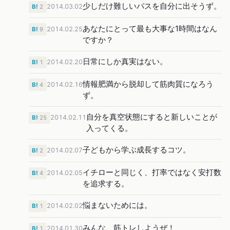
少しだけ難しいパスを自分に出そうず。
2014.03.02
B!
2
あなたにとって最も大事な1時間はなん
2014.02.25
B!
9
ですか？
日常にしか真実はない。
2014.02.20
B!
1
情報肥満から脱却して筋肉質になろう
2014.02.16
B!
4
ず。
自分を真空状態にすると新しいことが
2014.02.11
B!
25
入ってくる。
子どもから学ぶ成長するコツ。
2014.02.07
B!
2
イチローと同じく、打率ではなく安打数
2014.02.05
B!
4
を追求する。
悩まないためには。
2014.02.02
B!
1
みんな、筋トレしようぜ！
2014.01.30
B!
1