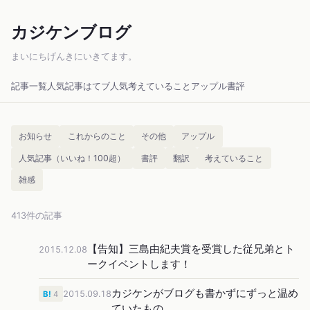
カジケンブログ
まいにちげんきにいきてます。
記事一覧
人気記事
はてブ人気
考えていること
アップル
書評
お知らせ
これからのこと
その他
アップル
人気記事（いいね！100超）
書評
翻訳
考えていること
雑感
413件の記事
【告知】三島由紀夫賞を受賞した従兄弟とト
2015.12.08
ークイベントします！
カジケンがブログも書かずにずっと温め
2015.09.18
B!
4
ていたもの。