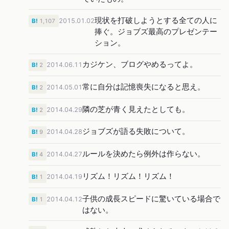
現状を打破しようとする全ての人に
2015.01.02
B!
1,107
捧ぐ。ジョブズ最高のプレゼンテー
ション。
カジケン、ブログやめるってよ。
2014.06.11
B!
2
常に自分は記憶喪失になると思え。
2014.05.01
B!
2
隣の芝が青く見えたとしても。
2014.04.29
B!
2
ジョブズが語る失敗について。
2014.04.28
B!
9
ルールを決めたら例外は作らない。
2014.04.27
B!
4
リズム！リズム！リズム！
2014.04.19
B!
1
子供の成長スピードに驚いている場合で
2014.04.12
B!
1
はない。