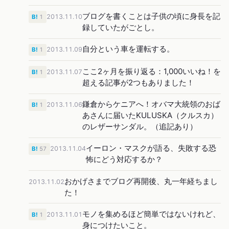
ブログを書くことは子供の頃に身長を記
2013.11.10
B!
1
録していたがごとし。
自分という車を運転する。
2013.11.09
B!
1
ここ2ヶ月を振り返る：1,000いいね！を
2013.11.07
B!
1
超える記事が2つもありました！
鎌倉からケニアへ！オバマ大統領のおば
2013.11.06
B!
1
あさんに届いたKULUSKA（クルスカ）
のレザーサンダル。（追記あり）
イーロン・マスクが語る、失敗する恐
2013.11.04
B!
57
怖にどう対応するか？
おかげさまでブログ再開後、丸一年経ちまし
2013.11.02
た！
モノを集めるほど簡単ではないけれど、
2013.11.01
B!
1
身につけたいこと。