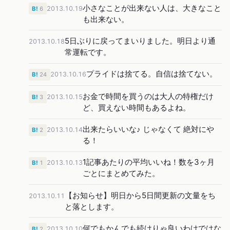
小さなことが出来ない人は、大きなこと
2013.10.19
B!
6
も出来ない。
5日ぶりに戻ってまいりました。明日より通
2013.10.18
常運転です。
プライドは捨てる。自信は捨てない。
2013.10.16
B!
24
お金で時間を買うのは大人の特権だけ
2013.10.15
B!
3
ど、買えない時間もあるよね。
出来たらいいな♪ じゃなくて 絶対にや
2013.10.14
B!
2
る！
1記事あたりの平均いいね！数を3ヶ月
2013.10.13
B!
1
ごとにまとめてみた。
【お知らせ】明日から5日間更新の文量をち
2013.10.11
と落とします。
何でもかんでも続けりゃ良いわけではな
2013.10.10
B!
2