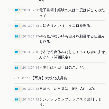
電子書籍未経験の人は一度は試してみた
2013.07.20
B!
1
ら？
人に会うというサイコロを振る。
2013.07.18
B!
1
やる気がない時も自分を刺激する仕組み
2013.07.17
B!
5
を作る。
そろそろ夏休みだしちょっくら会いませ
2013.07.16
B!
1
んか？（関西限定）
人生とは今日一日のことだ。
2013.07.15
B!
1
【写真】素敵な披露宴
2013.07.14
素晴らしい言葉は、刷り込むもの。
2013.07.13
B!
1
シンデレラコンプレックスと訣別しよ
2013.07.12
B!
2
う。