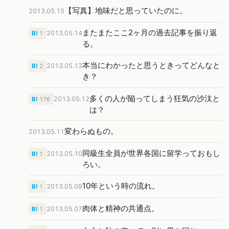
【写真】地味だと思っていたのに。
2013.05.15
またまたここ2ヶ月の過去記事を振り返
2013.05.14
B!
1
る。
本当にわかったと思うときってどんなと
2013.05.13
B!
2
き？
多くの人が陥ってしまう狂気の沙汰と
2013.05.12
B!
176
は？
変わらぬもの。
2013.05.11
同級生全員が世界各国に留学っておもし
2013.05.10
B!
1
ろい。
10年という時の流れ。
2013.05.09
B!
1
肉体と精神の共通点。
2013.05.07
B!
1