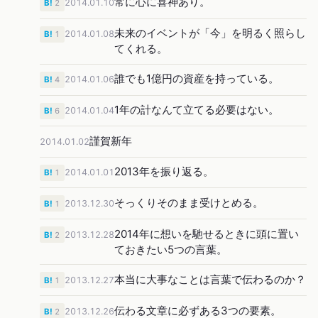
常に心に喜神あり。
2014.01.10
B!
2
未来のイベントが「今」を明るく照らし
2014.01.08
B!
1
てくれる。
誰でも1億円の資産を持っている。
2014.01.06
B!
4
1年の計なんて立てる必要はない。
2014.01.04
B!
6
謹賀新年
2014.01.02
2013年を振り返る。
2014.01.01
B!
1
そっくりそのまま受けとめる。
2013.12.30
B!
1
2014年に想いを馳せるときに頭に置い
2013.12.28
B!
2
ておきたい5つの言葉。
本当に大事なことは言葉で伝わるのか？
2013.12.27
B!
1
伝わる文章に必ずある3つの要素。
2013.12.26
B!
2