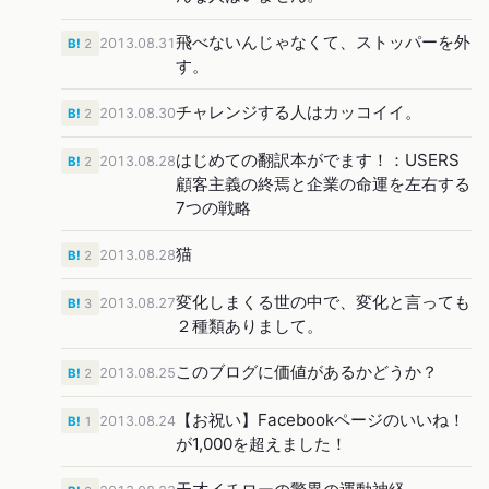
飛べないんじゃなくて、ストッパーを外
2013.08.31
B!
2
す。
チャレンジする人はカッコイイ。
2013.08.30
B!
2
はじめての翻訳本がでます！：USERS
2013.08.28
B!
2
顧客主義の終焉と企業の命運を左右する
7つの戦略
猫
2013.08.28
B!
2
変化しまくる世の中で、変化と言っても
2013.08.27
B!
3
２種類ありまして。
このブログに価値があるかどうか？
2013.08.25
B!
2
【お祝い】Facebookページのいいね！
2013.08.24
B!
1
が1,000を超えました！