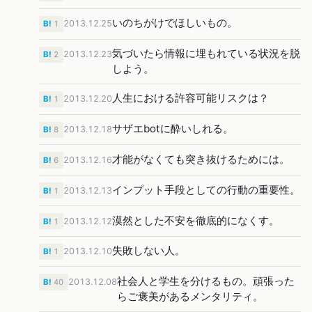
いのちがけでほしいもの。
2013.12.25
B!
1
気づいたら情報に埋もれている状況を脱
2013.12.23
B!
2
しよう。
人生における許容可能リスクは？
2013.12.20
B!
1
サザエbotに酔いしれる。
2013.12.18
B!
8
才能がなくても突き抜けるためには。
2013.12.16
B!
6
インプット手段としての行動の重要性。
2013.12.13
B!
1
漠然とした不安を徹底的になくす。
2013.12.12
B!
1
失敗しない人。
2013.12.10
B!
1
社会人と学生を分けるもの。頑張った
2013.12.08
B!
40
らご褒美があるメンタリティ。