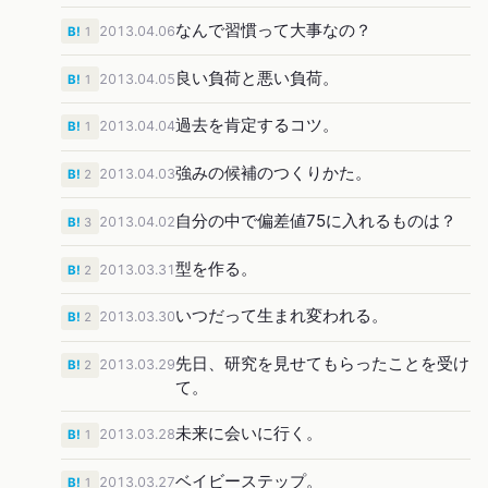
なんで習慣って大事なの？
2013.04.06
B!
1
良い負荷と悪い負荷。
2013.04.05
B!
1
過去を肯定するコツ。
2013.04.04
B!
1
強みの候補のつくりかた。
2013.04.03
B!
2
自分の中で偏差値75に入れるものは？
2013.04.02
B!
3
型を作る。
2013.03.31
B!
2
いつだって生まれ変われる。
2013.03.30
B!
2
先日、研究を見せてもらったことを受け
2013.03.29
B!
2
て。
未来に会いに行く。
2013.03.28
B!
1
ベイビーステップ。
2013.03.27
B!
1