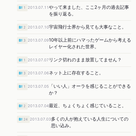
やって来ました、ここ2ヶ月の過去記事
2013.07.11
B!
1
を振り返る。
宇宙飛行士界から見ても大事なこと。
2013.07.10
B!
2
10年以上前にハマったゲームから考える
2013.07.09
B!
3
レイヤー化された世界。
リンク切れのまま放置してません？
2013.07.07
B!
1
ネット上に存在すること。
2013.07.06
B!
3
「いい人」オーラを感じることができる
2013.07.05
B!
1
か？
最近、ちょくちょく感じていること。
2013.07.04
B!
2
多くの人が抱えている人生についての
2013.07.03
B!
24
思い込み。