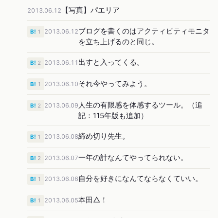
【写真】パエリア
2013.06.12
ブログを書くのはアクティビティモニタ
2013.06.12
B!
1
を立ち上げるのと同じ。
出すと入ってくる。
2013.06.11
B!
2
それ今やってみよう。
2013.06.10
B!
1
人生の有限感を体感するツール。（追
2013.06.09
B!
2
記：115年版も追加）
締め切り先生。
2013.06.08
B!
1
一年の計なんてやってられない。
2013.06.07
B!
2
自分を好きになんてならなくていい。
2013.06.06
B!
1
本田△！
2013.06.05
B!
1