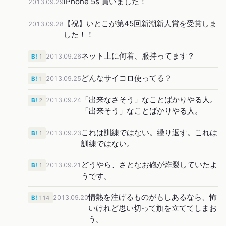
iPhone 5s 買いました！
2013.09.29
【祝】いとこが第45回新潮新人賞を受賞しま
2013.09.28
した！！
ネット上に何着、服持ってます？
2013.09.26
B!
1
どんなサイコロ使ってる？
2013.09.25
B!
1
「出来なさそう」なことばかりやる人。
2013.09.24
B!
2
「出来そう」なことばかりやる人。
これは訓練ではない。繰り返す。これは
2013.09.23
B!
1
訓練ではない。
どうやら、さとなお砲が炸裂していたよ
2013.09.21
B!
1
うです。
情熱を注げるものがもしあるなら、怖
2013.09.20
B!
114
いけれど思い切って旗を立ててしまお
う。