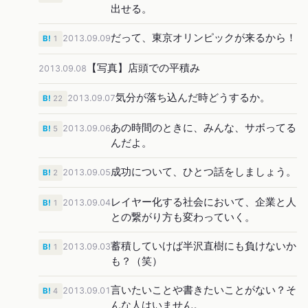
出せる。
だって、東京オリンピックが来るから！
2013.09.09
B!
1
【写真】店頭での平積み
2013.09.08
気分が落ち込んだ時どうするか。
2013.09.07
B!
22
あの時間のときに、みんな、サボってる
2013.09.06
B!
5
んだよ。
成功について、ひとつ話をしましょう。
2013.09.05
B!
2
レイヤー化する社会において、企業と人
2013.09.04
B!
1
との繋がり方も変わっていく。
蓄積していけば半沢直樹にも負けないか
2013.09.03
B!
1
も？（笑）
言いたいことや書きたいことがない？そ
2013.09.01
B!
4
んな人はいません。