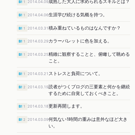
成熟した大人に求められるスキルとは？
2014.04.09
B!
1
生涯学び続ける気概を持つ。
2014.04.06
B!
1
積み重ねているものはなんですか？
2014.03.31
B!
1
カラーパレットに色を加える。
2014.03.29
B!
1
精緻に観察することと、俯瞰して眺める
2014.03.25
B!
1
こと。
ストレスと負荷について。
2014.03.21
B!
1
読者がつくブログの三要素と何かを継続
2014.03.19
B!
2
するために自覚しておくべきこと。
更新再開します。
2014.03.18
B!
1
何気ない1時間の重みは意外なほど大き
2014.03.09
B!
2
い。