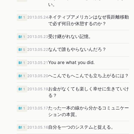
い。
ネイティブアメリカンはなぜ長距離移動
2013.05.24
B!
1
で必ず何日か休憩するのか？
受け継がれない記憶。
2013.05.23
B!
1
なんで誰もやらないんだろ？
2013.05.22
B!
5
You are what you did.
2013.05.21
B!
1
へこんでもへこんでも立ち上がるには？
2013.05.20
B!
1
お金がなくても楽しく幸せに生きていけ
2013.05.19
B!
1
る？
たった一本の線から分かるコミュニケー
2013.05.17
B!
1
ションの本質。
自分を一つのシステムと捉える。
2013.05.16
B!
1