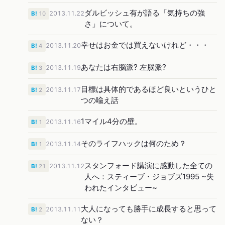
ダルビッシュ有が語る「気持ちの強
2013.11.22
B!
10
さ」について。
幸せはお金では買えないけれど・・・
2013.11.20
B!
4
あなたは右脳派? 左脳派?
2013.11.19
B!
3
目標は具体的であるほど良いというひと
2013.11.17
B!
2
つの喩え話
1マイル4分の壁。
2013.11.16
B!
1
そのライフハックは何のため？
2013.11.14
B!
1
スタンフォード講演に感動した全ての
2013.11.12
B!
21
人へ：スティーブ・ジョブズ1995 ~失
われたインタビュー~
大人になっても勝手に成長すると思って
2013.11.11
B!
2
ない？