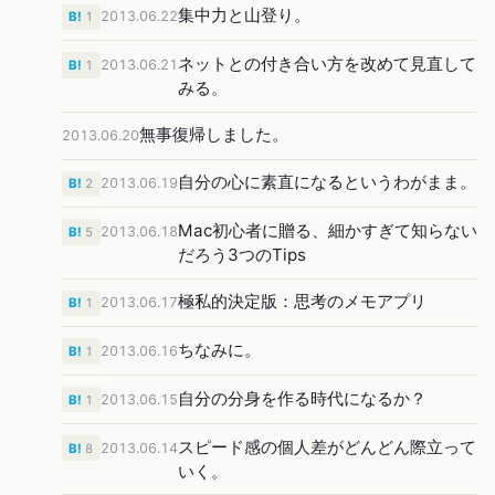
集中力と山登り。
2013.06.22
B!
1
ネットとの付き合い方を改めて見直して
2013.06.21
B!
1
みる。
無事復帰しました。
2013.06.20
自分の心に素直になるというわがまま。
2013.06.19
B!
2
Mac初心者に贈る、細かすぎて知らない
2013.06.18
B!
5
だろう3つのTips
極私的決定版：思考のメモアプリ
2013.06.17
B!
1
ちなみに。
2013.06.16
B!
1
自分の分身を作る時代になるか？
2013.06.15
B!
1
スピード感の個人差がどんどん際立って
2013.06.14
B!
8
いく。