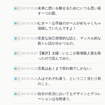
未来に想いを馳せるためにいつも思い返
2013.10.30
B!
3
す一つの図。
むきー！山手線のホームがめちゃくちゃ
2013.10.29
B!
1
混雑していたんですよ！
安直な自己啓発的な話と、マッスル的な
2013.10.28
B!
3
筋トレ話が分かつもの。
【書評】太陽：いとこが新潮新人賞を取
2013.10.27
B!
1
ったので読んでみた。
言葉はあくまで容れ物でしかない。
2013.10.25
B!
3
人はそれぞれ違う、というごく当たり前
2013.10.23
B!
2
のこと。
自分の生活においてもデザインとデコレ
2013.10.20
B!
2
ーションは当然違う。