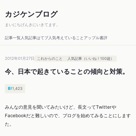
カジケンブログ
まいにちげんきにいきてます。
記事一覧
人気記事
はてブ人気
考えていること
アップル
書評
2012年01月27日
これからのこと
人気記事（いいね！100超）
今、日本で起きていることの傾向と対策。
B!
1,423
みんなの意見を聞いてみたいけど、長文ってTwitterや
Facebookだと難しいので、ブログを始めてみることにします
た。