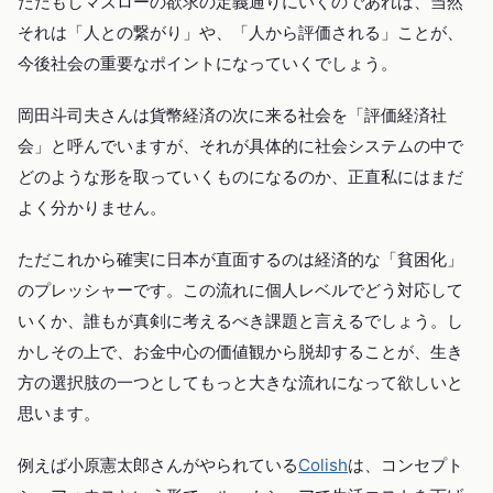
ただもしマズローの欲求の定義通りにいくのであれば、当然
それは「人との繋がり」や、「人から評価される」ことが、
今後社会の重要なポイントになっていくでしょう。
岡田斗司夫さんは貨幣経済の次に来る社会を「評価経済社
会」と呼んでいますが、それが具体的に社会システムの中で
どのような形を取っていくものになるのか、正直私にはまだ
よく分かりません。
ただこれから確実に日本が直面するのは経済的な「貧困化」
のプレッシャーです。この流れに個人レベルでどう対応して
いくか、誰もが真剣に考えるべき課題と言えるでしょう。し
かしその上で、お金中心の価値観から脱却することが、生き
方の選択肢の一つとしてもっと大きな流れになって欲しいと
思います。
例えば小原憲太郎さんがやられている
Colish
は、コンセプト