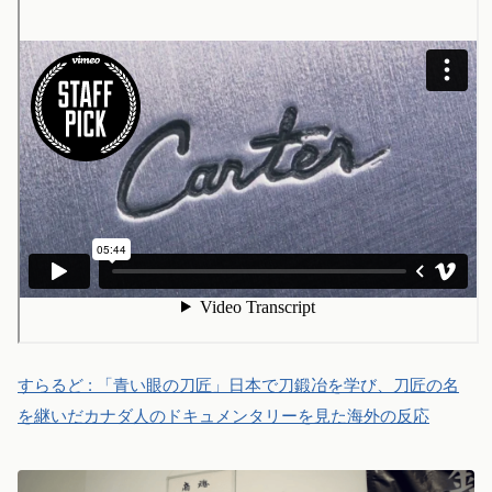
すらるど : 「青い眼の刀匠」日本で刀鍛冶を学び、刀匠の名
を継いだカナダ人のドキュメンタリーを見た海外の反応