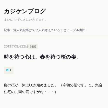
カジケンブログ
まいにちげんきにいきてます。
記事一覧
人気記事
はてブ人気
考えていること
アップル
書評
2013年03月22日
雑感
時を待つ心は、春を待つ桜の姿。
B!
1
庭の桜が一気に咲き始めました。 （今朝の桜です。ま、集合
住宅の共同の庭ですがね・・・）