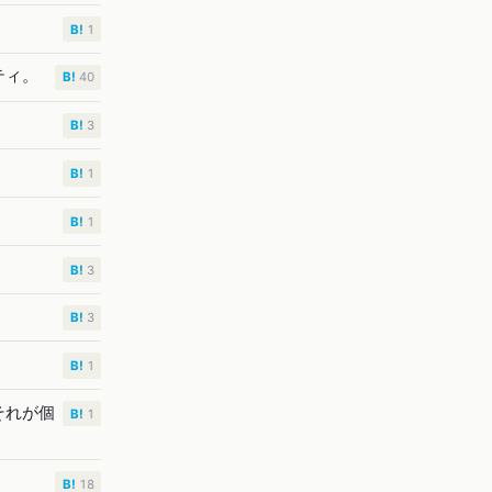
B!
1
ティ。
B!
40
B!
3
B!
1
B!
1
B!
3
B!
3
B!
1
それが個
B!
1
B!
18