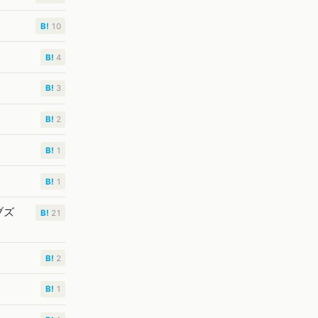
B!
10
B!
4
B!
3
B!
2
B!
1
B!
1
ブズ
B!
21
B!
2
B!
1