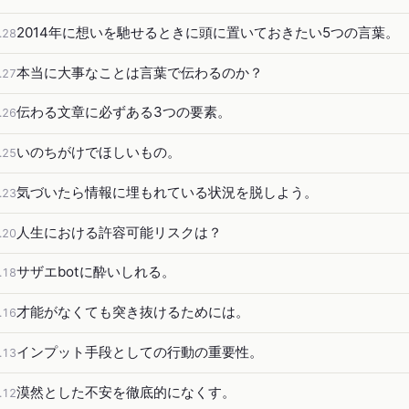
2014年に想いを馳せるときに頭に置いておきたい5つの言葉。
.28
本当に大事なことは言葉で伝わるのか？
.27
伝わる文章に必ずある3つの要素。
.26
いのちがけでほしいもの。
.25
気づいたら情報に埋もれている状況を脱しよう。
.23
人生における許容可能リスクは？
.20
サザエbotに酔いしれる。
.18
才能がなくても突き抜けるためには。
.16
インプット手段としての行動の重要性。
.13
漠然とした不安を徹底的になくす。
.12