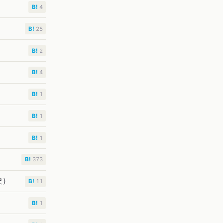
B!
4
B!
25
B!
2
B!
4
B!
1
B!
1
B!
1
B!
373
史）
B!
11
B!
1