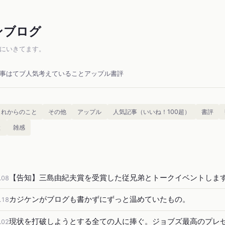
ンブログ
にいきてます。
事
はてブ人気
考えていること
アップル
書評
これからのこと
その他
アップル
人気記事（いいね！100超）
書評
と
雑感
【告知】三島由紀夫賞を受賞した従兄弟とトークイベントしま
.08
カジケンがブログも書かずにずっと温めていたもの。
.18
現状を打破しようとする全ての人に捧ぐ。ジョブズ最高のプレ
.02