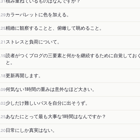
積み重ねているものはなんですか？
.31
カラーパレットに色を加える。
.29
精緻に観察することと、俯瞰して眺めること。
.25
ストレスと負荷について。
.21
読者がつくブログの三要素と何かを継続するために自覚してお
.19
と。
更新再開します。
.18
何気ない1時間の重みは意外なほど大きい。
.09
少しだけ難しいパスを自分に出そうず。
.02
あなたにとって最も大事な1時間はなんですか？
.25
日常にしか真実はない。
.20