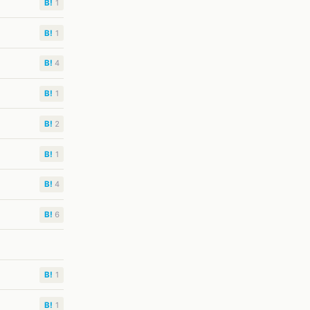
B!
1
B!
1
B!
4
B!
1
B!
2
B!
1
B!
4
B!
6
B!
1
B!
1