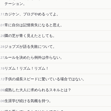
テーション。
カジケン、ブログやめるってよ。
.11
常に自分は記憶喪失になると思え。
.01
隣の芝が青く見えたとしても。
.29
ジョブズが語る失敗について。
.28
ルールを決めたら例外は作らない。
.27
リズム！リズム！リズム！
.19
子供の成長スピードに驚いている場合ではない。
.12
成熟した大人に求められるスキルとは？
.09
生涯学び続ける気概を持つ。
.06