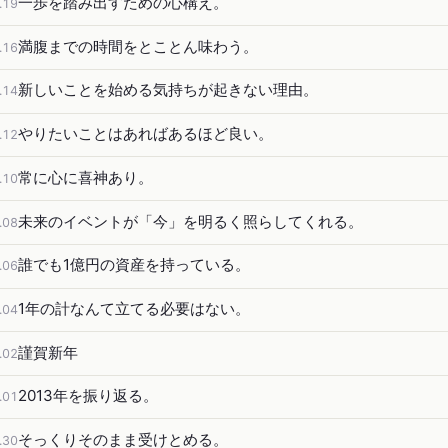
一歩を踏み出すための心構え。
.19
満腹までの時間をとことん味わう。
.16
新しいことを始める気持ちが起きない理由。
.14
やりたいことはあればあるほど良い。
.12
常に心に喜神あり。
.10
未来のイベントが「今」を明るく照らしてくれる。
.08
誰でも1億円の資産を持っている。
.06
1年の計なんて立てる必要はない。
.04
謹賀新年
.02
2013年を振り返る。
.01
そっくりそのまま受けとめる。
.30