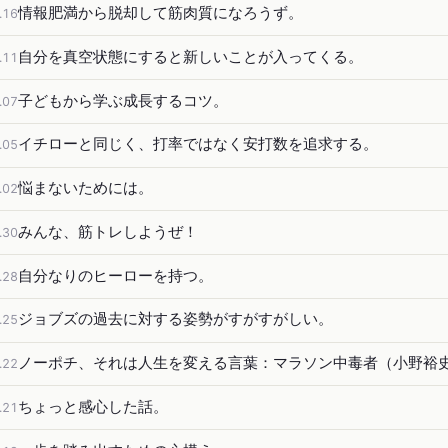
情報肥満から脱却して筋肉質になろうず。
.16
自分を真空状態にすると新しいことが入ってくる。
.11
子どもから学ぶ成長するコツ。
.07
イチローと同じく、打率ではなく安打数を追求する。
.05
悩まないためには。
.02
みんな、筋トレしようぜ！
.30
自分なりのヒーローを持つ。
.28
ジョブズの過去に対する姿勢がすがすがしい。
.25
ノーポチ、それは人生を変える言葉：マラソン中毒者（小野裕
.22
ちょっと感心した話。
.21