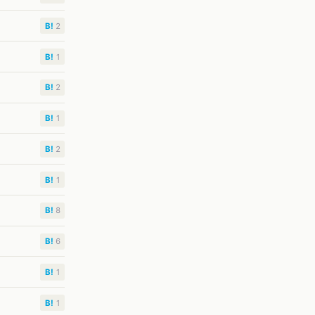
B!
2
B!
1
B!
2
B!
1
B!
2
B!
1
B!
8
B!
6
B!
1
B!
1