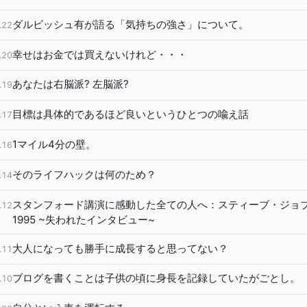
ダルビッシュ有が語る「気持ちの強さ」について。
.22
幸せはお金では買えないけれど・・・
.20
あなたは右脳派? 左脳派?
.19
目標は具体的であるほど良いというひとつの喩え話
.17
1マイル4分の壁。
.16
そのライフハックは何のため？
.14
スタンフォード講演に感動した全ての人へ：スティーブ・ジョ
.12
1995 ~失われたインタビュー~
大人になっても勝手に成長すると思ってない？
.11
ブログを書くことは子供の頃に身長を記録していたがごとし。
.10