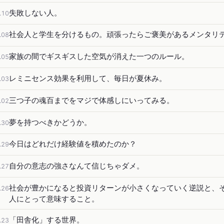
失敗しない人。
.10
社会人と学生を分けるもの。頑張ったらご褒美があるメンタリ
.08
家族の間でギスギスした空気が消えた一つのルール。
.05
レミニセンス効果を利用して、毎日が夏休み。
.03
三つ子の魂百までをマジで体感しにいってみる。
.02
夢を持つべきかどうか。
.30
今日はどれだけ経験値を積めたのか？
.29
自分の意志の強さなんて信じちゃダメ。
.27
社会が豊かになると投資リターンが小さくなっていく逆説と、
.26
人にとって意味すること。
「田舎化」する世界。
.23