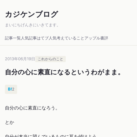
カジケンブログ
まいにちげんきにいきてます。
記事一覧
人気記事
はてブ人気
考えていること
アップル
書評
2013年06月19日
これからのこと
自分の心に素直になるというわがまま。
B!
2
自分の心に素直になろう。
とか
自分が本当に望んでいるものに耳を傾けよう。