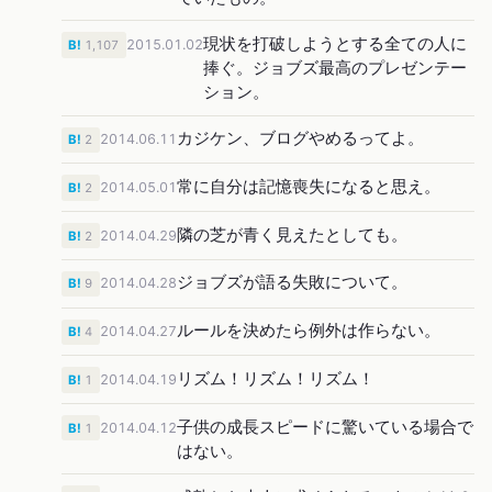
現状を打破しようとする全ての人に
2015.01.02
B!
1,107
捧ぐ。ジョブズ最高のプレゼンテー
ション。
カジケン、ブログやめるってよ。
2014.06.11
B!
2
常に自分は記憶喪失になると思え。
2014.05.01
B!
2
隣の芝が青く見えたとしても。
2014.04.29
B!
2
ジョブズが語る失敗について。
2014.04.28
B!
9
ルールを決めたら例外は作らない。
2014.04.27
B!
4
リズム！リズム！リズム！
2014.04.19
B!
1
子供の成長スピードに驚いている場合で
2014.04.12
B!
1
はない。