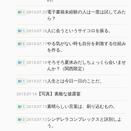
電子書籍未経験の人は一度は試してみた
2013.07.20
B!
1
ら？
人に会うというサイコロを振る。
2013.07.18
B!
1
やる気がない時も自分を刺激する仕組み
2013.07.17
B!
5
を作る。
そろそろ夏休みだしちょっくら会いませ
2013.07.16
B!
1
んか？（関西限定）
人生とは今日一日のことだ。
2013.07.15
B!
1
【写真】素敵な披露宴
2013.07.14
素晴らしい言葉は、刷り込むもの。
2013.07.13
B!
1
シンデレラコンプレックスと訣別しよ
2013.07.12
B!
2
う。