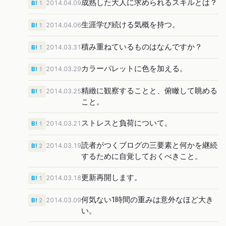
成熟した大人に求められるスキルとは？
2014.04.09
B!
1
生涯学び続ける気概を持つ。
2014.04.06
B!
1
積み重ねているものはなんですか？
2014.03.31
B!
1
カラーパレットに色を加える。
2014.03.29
B!
1
精緻に観察することと、俯瞰して眺める
2014.03.25
B!
1
こと。
ストレスと負荷について。
2014.03.21
B!
1
読者がつくブログの三要素と何かを継続
2014.03.19
B!
2
するために自覚しておくべきこと。
更新再開します。
2014.03.18
B!
1
何気ない1時間の重みは意外なほど大き
2014.03.09
B!
2
い。