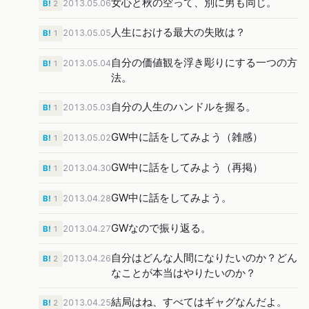
女心と秋の空って、別に男も同じ。
2013.05.06
B!
2
人生における最大の失敗は？
2013.05.05
B!
1
自分の価値観を浮き彫りにする一つの方
2013.05.04
B!
1
法。
自分の人生のハンドルを握る。
2013.05.03
B!
1
GW中に話をしてみよう（雑感）
2013.05.02
B!
1
GW中に話をしてみよう（再掲）
2013.04.30
B!
1
GW中に話をしてみよう。
2013.04.28
B!
1
GWなので振り返る。
2013.04.27
B!
1
自分はどんな人間になりたいのか？どん
2013.04.26
B!
2
なことが本当はやりたいのか？
結局はね、すべてはギャグなんだよ。
2013.04.25
B!
2