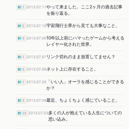
やって来ました、ここ2ヶ月の過去記事
2013.07.11
B!
1
を振り返る。
宇宙飛行士界から見ても大事なこと。
2013.07.10
B!
2
10年以上前にハマったゲームから考える
2013.07.09
B!
3
レイヤー化された世界。
リンク切れのまま放置してません？
2013.07.07
B!
1
ネット上に存在すること。
2013.07.06
B!
3
「いい人」オーラを感じることができる
2013.07.05
B!
1
か？
最近、ちょくちょく感じていること。
2013.07.04
B!
2
多くの人が抱えている人生についての
2013.07.03
B!
24
思い込み。