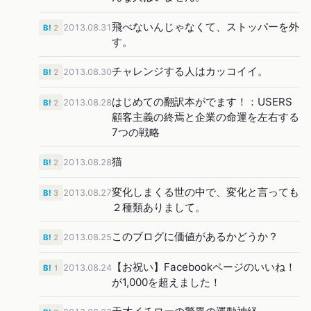
飛べないんじゃなくて、ストッパーを外
2013.08.31
B!
2
す。
チャレンジする人はカッコイイ。
2013.08.30
B!
2
はじめての翻訳本がでます！：USERS
2013.08.28
B!
2
顧客主義の終焉と企業の命運を左右する
7つの戦略
猫
2013.08.28
B!
2
変化しまくる世の中で、変化と言っても
2013.08.27
B!
3
２種類ありまして。
このブログに価値があるかどうか？
2013.08.25
B!
2
【お祝い】Facebookページのいいね！
2013.08.24
B!
1
が1,000を超えました！