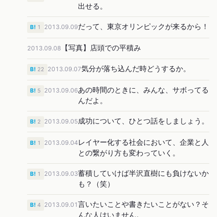
出せる。
だって、東京オリンピックが来るから！
2013.09.09
B!
1
【写真】店頭での平積み
2013.09.08
気分が落ち込んだ時どうするか。
2013.09.07
B!
22
あの時間のときに、みんな、サボってる
2013.09.06
B!
5
んだよ。
成功について、ひとつ話をしましょう。
2013.09.05
B!
2
レイヤー化する社会において、企業と人
2013.09.04
B!
1
との繋がり方も変わっていく。
蓄積していけば半沢直樹にも負けないか
2013.09.03
B!
1
も？（笑）
言いたいことや書きたいことがない？そ
2013.09.01
B!
4
んな人はいません。