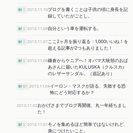
ブログを書くことは子供の頃に身長を記
2013.11.10
B!
1
録していたがごとし。
自分という車を運転する。
2013.11.09
B!
1
ここ2ヶ月を振り返る：1,000いいね！を
2013.11.07
B!
1
超える記事が2つもありました！
鎌倉からケニアへ！オバマ大統領のおば
2013.11.06
B!
1
あさんに届いたKULUSKA（クルスカ）
のレザーサンダル。（追記あり）
イーロン・マスクが語る、失敗する恐
2013.11.04
B!
57
怖にどう対応するか？
おかげさまでブログ再開後、丸一年経ちまし
2013.11.02
た！
モノを集めるほど簡単ではないけれど、
2013.11.01
B!
1
身につけたいこと。