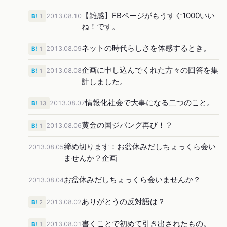
【雑感】FBページがもうすぐ1000いい
2013.08.10
B!
1
ね！です。
ネットの時代らしさを体感するとき。
2013.08.09
B!
1
企画に申し込んでくれた方々の回答を集
2013.08.08
B!
1
計しました。
情報化社会で大事になる二つのこと。
2013.08.07
B!
13
黄金の国ジパング再び！？
2013.08.06
B!
1
締め切ります：お盆休みだしちょっくら会い
2013.08.05
ませんか？企画
お盆休みだしちょっくら会いませんか？
2013.08.04
ありがとうの反対語は？
2013.08.02
B!
2
書くことで初めて引き出されたもの。
2013.08.01
B!
1