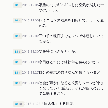
家族の間でギスギスした空気が消えた一
2013.12.05
B!
3
つのルール。
レミニセンス効果を利用して、毎日が夏
2013.12.03
B!
1
休み。
三つ子の魂百までをマジで体感しにいっ
2013.12.02
B!
1
てみる。
夢を持つべきかどうか。
2013.11.30
B!
3
今日はどれだけ経験値を積めたのか？
2013.11.29
B!
3
自分の意志の強さなんて信じちゃダメ。
2013.11.27
B!
1
社会が豊かになると投資リターンが小さ
2013.11.26
B!
1
くなっていく逆説と、それが個人にとっ
て意味すること。
「田舎化」する世界。
2013.11.23
B!
18