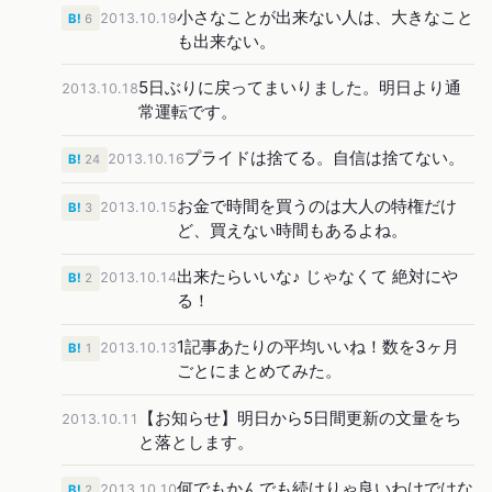
小さなことが出来ない人は、大きなこと
2013.10.19
B!
6
も出来ない。
5日ぶりに戻ってまいりました。明日より通
2013.10.18
常運転です。
プライドは捨てる。自信は捨てない。
2013.10.16
B!
24
お金で時間を買うのは大人の特権だけ
2013.10.15
B!
3
ど、買えない時間もあるよね。
出来たらいいな♪ じゃなくて 絶対にや
2013.10.14
B!
2
る！
1記事あたりの平均いいね！数を3ヶ月
2013.10.13
B!
1
ごとにまとめてみた。
【お知らせ】明日から5日間更新の文量をち
2013.10.11
と落とします。
何でもかんでも続けりゃ良いわけではな
2013.10.10
B!
2