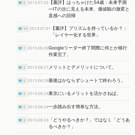
【書評】はっちゃけた54歳：未来予測
2013.07.02
B!
5
―ITの次に見える未来、価値観の激変と
直感への回帰
【書評】プリズムを持っているか？：
2013.07.01
B!
14
「レイヤー化する世界」
Googleリーダー終了間際に何とか移行
2013.06.30
B!
1
作業完了。
メリットとデメリットについて。
2013.06.27
B!
2
最後はかならずシュートで終わろう。
2013.06.26
B!
2
東京にいるメリットを活かさねば。
2013.06.25
B!
2
一歩踏み出す簡単な方法。
2013.06.24
B!
2
「どうやるべきか？」ではなく「どうあ
2013.06.23
B!
3
るべきか？」