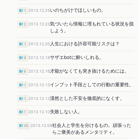
いのちがけでほしいもの。
2013.12.25
B!
1
気づいたら情報に埋もれている状況を脱
2013.12.23
B!
2
しよう。
人生における許容可能リスクは？
2013.12.20
B!
1
サザエbotに酔いしれる。
2013.12.18
B!
8
才能がなくても突き抜けるためには。
2013.12.16
B!
6
インプット手段としての行動の重要性。
2013.12.13
B!
1
漠然とした不安を徹底的になくす。
2013.12.12
B!
1
失敗しない人。
2013.12.10
B!
1
社会人と学生を分けるもの。頑張った
2013.12.08
B!
40
らご褒美があるメンタリティ。