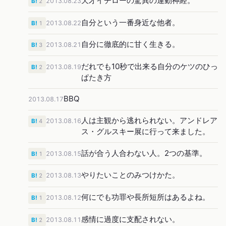
天才イチローの驚異の運動神経。
2013.08.23
B!
2
自分という一番身近な他者。
2013.08.22
B!
1
自分に徹底的に甘く生きる。
2013.08.21
B!
3
だれでも10秒で出来る自分のケツのひっ
2013.08.19
B!
2
ぱたき方
BBQ
2013.08.17
人は主観から逃れられない。アンドレア
2013.08.16
B!
4
ス・グルスキー展に行って来ました。
話が合う人合わない人。2つの基準。
2013.08.15
B!
1
やりたいことのみつけかた。
2013.08.13
B!
2
何にでも功罪や長所短所はあるよね。
2013.08.12
B!
1
感情に過度に支配されない。
2013.08.11
B!
2