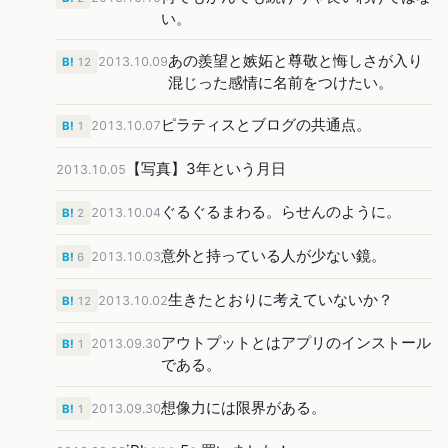
い。
あの羨望と嫉妬と尊敬と悔しさが入り
2013.10.09
B!
12
混じった感情に名前をつけたい。
ピラティスとブログの共通点。
2013.10.07
B!
1
【写真】3年という月日
2013.10.05
ぐるぐるまわる。らせんのように。
2013.10.04
B!
2
意外と持っている人が少ない鏡。
2013.10.03
B!
6
生きたとおりに考えていないか？
2013.10.02
B!
12
アウトプットとはアプリのインストール
2013.09.30
B!
1
である。
想像力には限界がある。
2013.09.30
B!
1