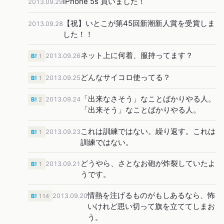
iPhone 5s 買いました！
2013.09.29
【祝】いとこが第45回新潮新人賞を受賞しま
2013.09.28
した！！
ネット上に何着、服持ってます？
2013.09.26
B!
1
どんなサイコロ使ってる？
2013.09.25
B!
1
「出来なさそう」なことばかりやる人。
2013.09.24
B!
2
「出来そう」なことばかりやる人。
これは訓練ではない。繰り返す。これは
2013.09.23
B!
1
訓練ではない。
どうやら、さとなお砲が炸裂していたよ
2013.09.21
B!
1
うです。
情熱を注げるものがもしあるなら、怖
2013.09.20
B!
114
いけれど思い切って旗を立ててしまお
う。