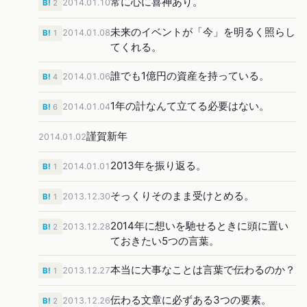
常に心に喜神あり。
2014.01.10
B!
2
未来のイベントが「今」を明るく照らし
2014.01.08
B!
1
てくれる。
誰でも1億円の資産を持っている。
2014.01.06
B!
4
1年の計なんて立てる必要はない。
2014.01.04
B!
6
謹賀新年
2014.01.02
2013年を振り返る。
2014.01.01
B!
1
そっくりそのまま受けとめる。
2013.12.30
B!
1
2014年に想いを馳せるときに頭に置い
2013.12.28
B!
2
ておきたい5つの言葉。
本当に大事なことは言葉で伝わるのか？
2013.12.27
B!
1
伝わる文章に必ずある3つの要素。
2013.12.26
B!
2