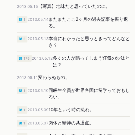
【写真】地味だと思っていたのに。
2013.05.15
またまたここ2ヶ月の過去記事を振り返
2013.05.14
B!
1
る。
本当にわかったと思うときってどんなと
2013.05.13
B!
2
き？
多くの人が陥ってしまう狂気の沙汰と
2013.05.12
B!
176
は？
変わらぬもの。
2013.05.11
同級生全員が世界各国に留学っておもし
2013.05.10
B!
1
ろい。
10年という時の流れ。
2013.05.09
B!
1
肉体と精神の共通点。
2013.05.07
B!
1