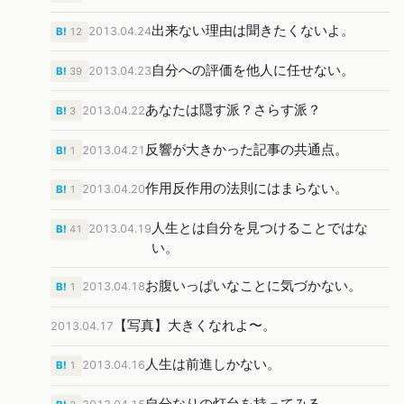
出来ない理由は聞きたくないよ。
2013.04.24
B!
12
自分への評価を他人に任せない。
2013.04.23
B!
39
あなたは隠す派？さらす派？
2013.04.22
B!
3
反響が大きかった記事の共通点。
2013.04.21
B!
1
作用反作用の法則にはまらない。
2013.04.20
B!
1
人生とは自分を見つけることではな
2013.04.19
B!
41
い。
お腹いっぱいなことに気づかない。
2013.04.18
B!
1
【写真】大きくなれよ〜。
2013.04.17
人生は前進しかない。
2013.04.16
B!
1
自分なりの灯台を持ってみる。