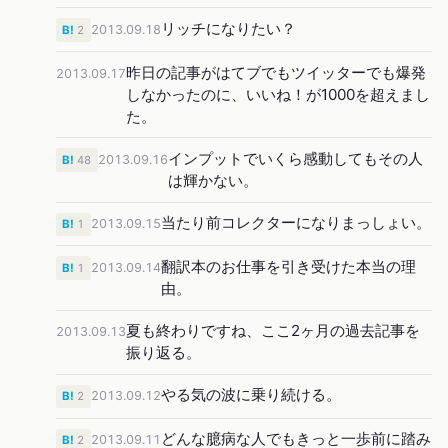
リッチになりたい？
2013.09.18
B!
2
昨日の記事がはてブでもツイッターでも爆発
2013.09.17
しなかったのに、いいね！が1000を超えまし
た。
インプットでいくら感動してもその人
2013.09.16
B!
48
は輝かない。
当たり前コレクターになりまっしょい。
2013.09.15
B!
1
翻訳本のお仕事を引き受けた本当の理
2013.09.14
B!
1
由。
夏も終わりですね、ここ2ヶ月の過去記事を
2013.09.13
振り返る。
やる気の波に乗り続ける。
2013.09.12
B!
2
どんな臆病な人でもきっと一歩前に踏み
2013.09.11
B!
2