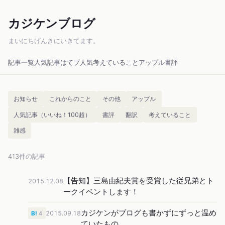
カジケンブログ
まいにちげんきにいきてます。
記事一覧
人気記事
はてブ人気
考えていること
アップル
書評
お知らせ
これからのこと
その他
アップル
人気記事（いいね！100超）
書評
翻訳
考えていること
雑感
413件の記事
【告知】三島由紀夫賞を受賞した従兄弟とト
2015.12.08
ークイベントします！
カジケンがブログも書かずにずっと温め
2015.09.18
B!
4
ていたもの。