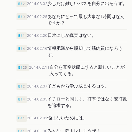
少しだけ難しいパスを自分に出そうず。
2014.03.02
B!
2
あなたにとって最も大事な1時間はなん
2014.02.25
B!
9
ですか？
日常にしか真実はない。
2014.02.20
B!
1
情報肥満から脱却して筋肉質になろう
2014.02.16
B!
4
ず。
自分を真空状態にすると新しいことが
2014.02.11
B!
25
入ってくる。
子どもから学ぶ成長するコツ。
2014.02.07
B!
2
イチローと同じく、打率ではなく安打数
2014.02.05
B!
4
を追求する。
悩まないためには。
2014.02.02
B!
1
みんな、筋トレしようぜ！
2014.01.30
B!
1