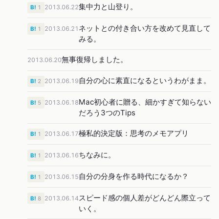
集中力と山登り。
2013.06.22
B!
1
ネットとの付き合い方を改めて見直して
2013.06.21
B!
1
みる。
無事復帰しました。
2013.06.20
自分の心に素直になるというわがまま。
2013.06.19
B!
2
Mac初心者に贈る、細かすぎて知らない
2013.06.18
B!
5
だろう3つのTips
極私的決定版：思考のメモアプリ
2013.06.17
B!
1
ちなみに。
2013.06.16
B!
1
自分の分身を作る時代になるか？
2013.06.15
B!
1
スピード感の個人差がどんどん際立って
2013.06.14
B!
8
いく。