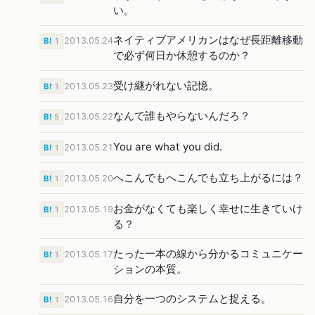
い。
ネイティブアメリカンはなぜ長距離移動
2013.05.24
B!
1
で必ず何日か休憩するのか？
受け継がれない記憶。
2013.05.23
B!
1
なんで誰もやらないんだろ？
2013.05.22
B!
5
You are what you did.
2013.05.21
B!
1
へこんでもへこんでも立ち上がるには？
2013.05.20
B!
1
お金がなくても楽しく幸せに生きていけ
2013.05.19
B!
1
る？
たった一本の線から分かるコミュニケー
2013.05.17
B!
1
ションの本質。
自分を一つのシステムと捉える。
2013.05.16
B!
1