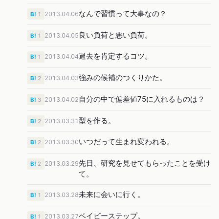
なんで習慣って大事なの？
2013.04.06
B!
1
良い負荷と悪い負荷。
2013.04.05
B!
1
過去を肯定するコツ。
2013.04.04
B!
1
強みの候補のつくりかた。
2013.04.03
B!
2
自分の中で偏差値75に入れるものは？
2013.04.02
B!
3
型を作る。
2013.03.31
B!
2
いつだって生まれ変われる。
2013.03.30
B!
2
先日、研究を見せてもらったことを受け
2013.03.29
B!
2
て。
未来に会いに行く。
2013.03.28
B!
1
ベイビーステップ。
2013.03.27
B!
1