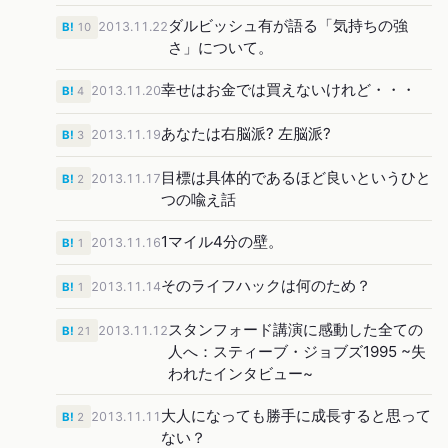
ダルビッシュ有が語る「気持ちの強
2013.11.22
B!
10
さ」について。
幸せはお金では買えないけれど・・・
2013.11.20
B!
4
あなたは右脳派? 左脳派?
2013.11.19
B!
3
目標は具体的であるほど良いというひと
2013.11.17
B!
2
つの喩え話
1マイル4分の壁。
2013.11.16
B!
1
そのライフハックは何のため？
2013.11.14
B!
1
スタンフォード講演に感動した全ての
2013.11.12
B!
21
人へ：スティーブ・ジョブズ1995 ~失
われたインタビュー~
大人になっても勝手に成長すると思って
2013.11.11
B!
2
ない？