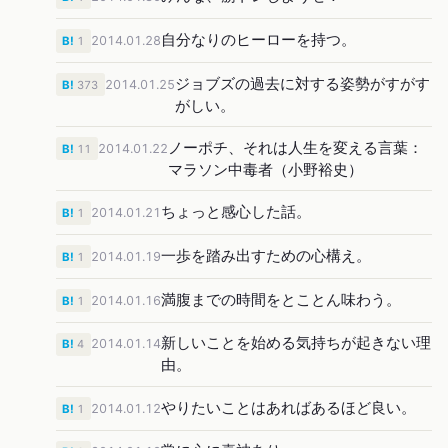
自分なりのヒーローを持つ。
2014.01.28
B!
1
ジョブズの過去に対する姿勢がすがす
2014.01.25
B!
373
がしい。
ノーポチ、それは人生を変える言葉：
2014.01.22
B!
11
マラソン中毒者（小野裕史）
ちょっと感心した話。
2014.01.21
B!
1
一歩を踏み出すための心構え。
2014.01.19
B!
1
満腹までの時間をとことん味わう。
2014.01.16
B!
1
新しいことを始める気持ちが起きない理
2014.01.14
B!
4
由。
やりたいことはあればあるほど良い。
2014.01.12
B!
1