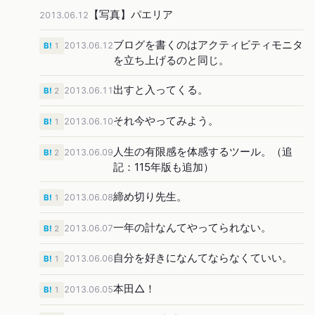
【写真】パエリア
2013.06.12
ブログを書くのはアクティビティモニタ
2013.06.12
B!
1
を立ち上げるのと同じ。
出すと入ってくる。
2013.06.11
B!
2
それ今やってみよう。
2013.06.10
B!
1
人生の有限感を体感するツール。（追
2013.06.09
B!
2
記：115年版も追加）
締め切り先生。
2013.06.08
B!
1
一年の計なんてやってられない。
2013.06.07
B!
2
自分を好きになんてならなくていい。
2013.06.06
B!
1
本田△！
2013.06.05
B!
1