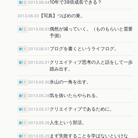
10年で38倍成長できる？
2013.06.04
B!
3
【写真】つばめの巣。
2013.06.03
偶然が減っていく。（ものもらいと需要
2013.06.02
B!
2
予測）
ブログを書くというライフログ。
2013.06.01
B!
1
クリエイティブ思考の人と話をして一歩
2013.05.31
B!
2
踏み出す。
氷山の一角を出す。
2013.05.30
B!
1
気を抜いたらやられる。
2013.05.28
B!
2
クリエイティブであるために。
2013.05.27
B!
5
人生という部活。
2013.05.26
B!
1
まず失敗することを学ばないといけな
2013.05.25
B!
1