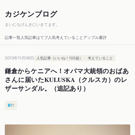
カジケンブログ
まいにちげんきにいきてます。
記事一覧
人気記事
はてブ人気
考えていること
アップル
書評
2013年11月06日
人気記事（いいね！100超）
考えていること
鎌倉からケニアへ！オバマ大統領のおばあ
さんに届いたKULUSKA（クルスカ）のレ
ザーサンダル。（追記あり）
B!
1