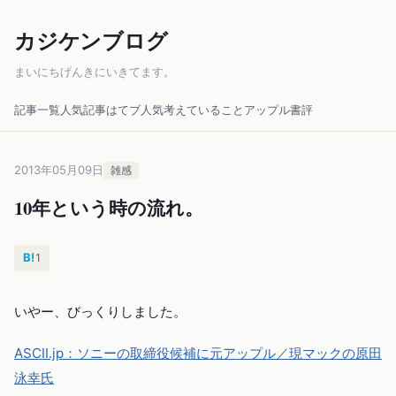
カジケンブログ
まいにちげんきにいきてます。
記事一覧
人気記事
はてブ人気
考えていること
アップル
書評
2013年05月09日
雑感
10年という時の流れ。
B!
1
いやー、びっくりしました。
ASCII.jp：ソニーの取締役候補に元アップル／現マックの原田
泳幸氏