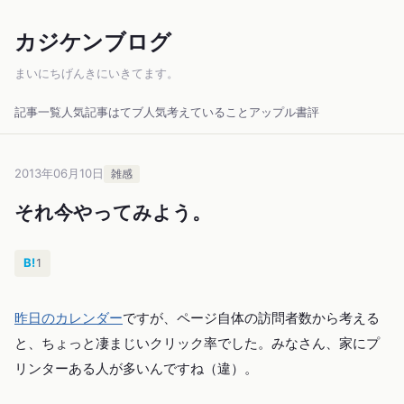
カジケンブログ
まいにちげんきにいきてます。
記事一覧
人気記事
はてブ人気
考えていること
アップル
書評
2013年06月10日
雑感
それ今やってみよう。
B!
1
昨日のカレンダー
ですが、ページ自体の訪問者数から考える
と、ちょっと凄まじいクリック率でした。みなさん、家にプ
リンターある人が多いんですね（違）。