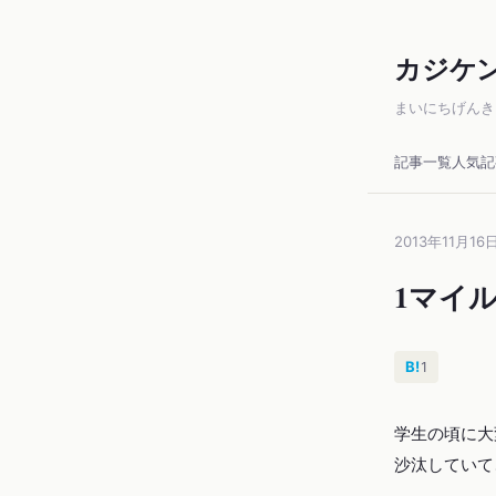
カジケ
まいにちげんき
記事一覧
人気記
2013年11月16
1マイ
B!
1
学生の頃に大
沙汰していて