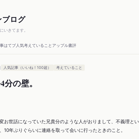
ンブログ
にいきてます。
事
はてブ人気
考えていること
アップル
書評
日
人気記事（いいね！100超）
考えていること
ル4分の壁。
変お世話になっていた兄貴分のような人がおりまして、不義理とい
、10年ぶりぐらいに連絡を取って会いに行ったときのこと。