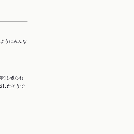
ようにみんな
年間も破られ
出した
そうで