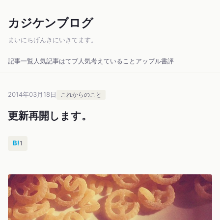
カジケンブログ
まいにちげんきにいきてます。
記事一覧
人気記事
はてブ人気
考えていること
アップル
書評
2014年03月18日
これからのこと
更新再開します。
B!
1